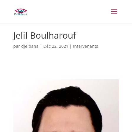
Jelil Boulharouf
par
djelbana
|
Déc 22, 2021
|
Intervenants