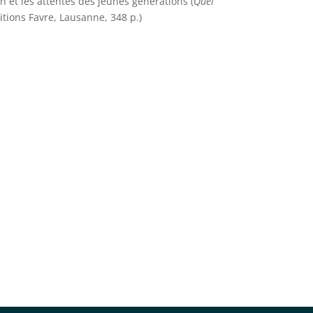
 et les attentes des jeunes générations (
Quel
ditions Favre, Lausanne, 348 p.)